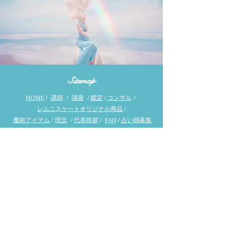
Sitemap
HOME
/
講師
/
講座
/
鑑定
/
コンサル
/
レムニスケートオリジナル商品
/
魔術アイテム
/
理念
/
代表挨拶
/
FAQ
/
占い師募集
利用規約&キャンセルポリシー&免責事項
/
特定商取引法
/
会社概要
/
お問い合わせ
/
SNS
/
Contact
Email:
info@lemniscate.jp